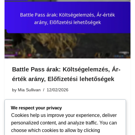
Battle Pass árak: Költségelemzés, Ár-
érték arány, Előfizetési lehetőségek
by
Mia Sullivan
12/02/2026
A csatapasok különböző árképzési struktúrákat
We respect your privacy
kínálnak a játékosoknak, beleértve az egyszeri
Cookies help us improve your experience, deliver
vásárlásokat és az előfizetési modelleket, lehetővé téve
personalized content, and analyze traffic. You can
számukra, hogy a játékstílusuk és költségvetésük
choose which cookies to allow by clicking
alapján válasszanak. Az exkluzív tárgyak, a játékmenet