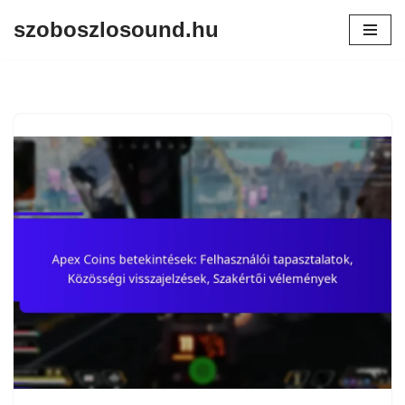
szoboszlosound.hu
Skip
to
content