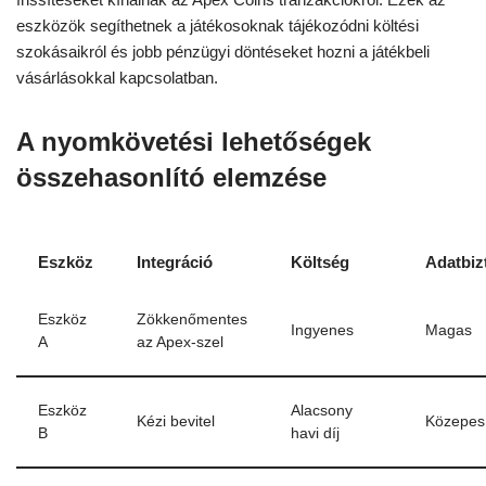
eszközök segíthetnek a játékosoknak tájékozódni költési
szokásaikról és jobb pénzügyi döntéseket hozni a játékbeli
vásárlásokkal kapcsolatban.
A nyomkövetési lehetőségek
összehasonlító elemzése
Eszköz
Integráció
Költség
Adatbiz
Eszköz
Zökkenőmentes
Ingyenes
Magas
A
az Apex-szel
Eszköz
Alacsony
Kézi bevitel
Közepes
B
havi díj