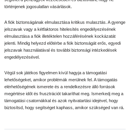
történjenek jogosulatlan vásárlások.
A fiók biztonságának elmulasztása kritikus mulasztás. A gyenge
jelszavak vagy a kétfaktoros hitelesítés engedélyezésének
elmulasztása a fiók illetéktelen hozzáférésének kockázatát
jelenti. Mindig helyezd előtérbe a fiók biztonságát erős, egyedi
jelszavak használatával és további biztonsági intézkedések
engedélyezésével.
Végül sok játékos figyelmen kívül hagyja a támogatási
lehetőségeket, amikor problémák merülnek fel. A támogatás
elérhetőségének ismerete és a rendelkezésre álló források
megértése időt és frusztrációt takaríthat meg. Ismerkedj meg a
támogatási csatornákkal és azok nyitvatartási idejével, hogy
biztosítsd, hogy segítséget kaphass, amikor szükséged van rá.