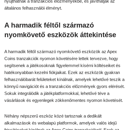
nyújthatnak a tranzakciós előzményekbe, és javíthatják az
általános felhasználói élményt.
A harmadik féltől származó
nyomkövető eszközök áttekintése
A harmadik féltől származó nyomkövető eszközök az Apex
Coins tranzakciók nyomon követésére lettek tervezve, hogy
segítsenek a játékosoknak figyelemmel kísérni költéseiket és
hatékonyabban kezelni fiókjaikat. Ezek az eszközök gyakran
felhasználóbarát felületeket kínálnak, amelyek lehetővé teszik a
könnyű navigációt és a tranzakciós előzmények gyors elérését.
Sokuk integrálódik a játékplatformokkal, lehetővé téve a
vásárlások és egyenlegek zökkenőmentes nyomon követését.
Néhány népszerű eszköz közé tartoznak a dedikált
alkalmazások és webalapú platformok, amelyek valós idejű
frissítéseket kínálnak az Apex Coins tranzakciókról. Ezek az