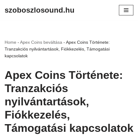
szoboszlosound.hu
Skip
to
content
Home
-
Apex Coins beváltása
-
Apex Coins Története:
Tranzakciós nyilvántartások, Fiókkezelés, Támogatási
kapcsolatok
Apex Coins Története:
Tranzakciós
nyilvántartások,
Fiókkezelés,
Támogatási kapcsolatok