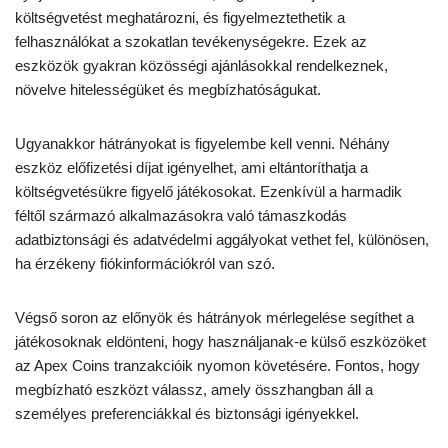
költségvetést meghatározni, és figyelmeztethetik a
felhasználókat a szokatlan tevékenységekre. Ezek az
eszközök gyakran közösségi ajánlásokkal rendelkeznek,
növelve hitelességüket és megbízhatóságukat.
Ugyanakkor hátrányokat is figyelembe kell venni. Néhány
eszköz előfizetési díjat igényelhet, ami eltántoríthatja a
költségvetésükre figyelő játékosokat. Ezenkívül a harmadik
féltől származó alkalmazásokra való támaszkodás
adatbiztonsági és adatvédelmi aggályokat vethet fel, különösen,
ha érzékeny fiókinformációkról van szó.
Végső soron az előnyök és hátrányok mérlegelése segíthet a
játékosoknak eldönteni, hogy használjanak-e külső eszközöket
az Apex Coins tranzakcióik nyomon követésére. Fontos, hogy
megbízható eszközt válassz, amely összhangban áll a
személyes preferenciákkal és biztonsági igényekkel.