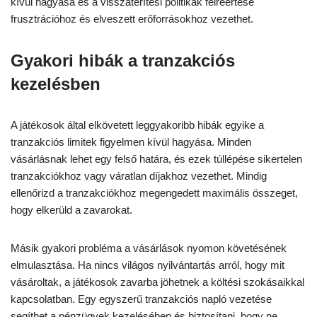
kívül hagyása és a visszatérítési politikák félreértése
frusztrációhoz és elveszett erőforrásokhoz vezethet.
Gyakori hibák a tranzakciós
kezelésben
A játékosok által elkövetett leggyakoribb hibák egyike a
tranzakciós limitek figyelmen kívül hagyása. Minden
vásárlásnak lehet egy felső határa, és ezek túllépése sikertelen
tranzakciókhoz vagy váratlan díjakhoz vezethet. Mindig
ellenőrizd a tranzakciókhoz megengedett maximális összeget,
hogy elkerüld a zavarokat.
Másik gyakori probléma a vásárlások nyomon követésének
elmulasztása. Ha nincs világos nyilvántartás arról, hogy mit
vásároltak, a játékosok zavarba jöhetnek a költési szokásaikkal
kapcsolatban. Egy egyszerű tranzakciós napló vezetése
segíthet a pénzügyek kezelésében és biztosítani, hogy ne