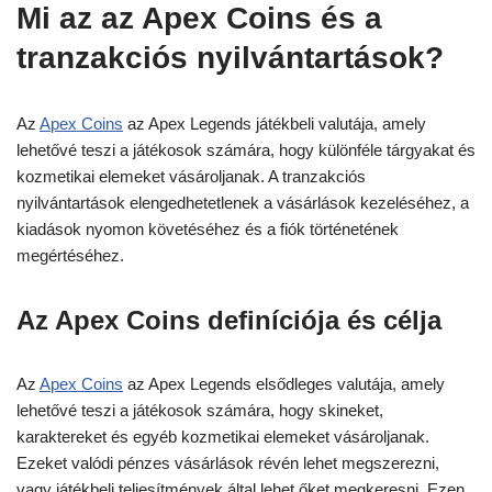
Mi az az Apex Coins és a
tranzakciós nyilvántartások?
Az
Apex Coins
az Apex Legends játékbeli valutája, amely
lehetővé teszi a játékosok számára, hogy különféle tárgyakat és
kozmetikai elemeket vásároljanak. A tranzakciós
nyilvántartások elengedhetetlenek a vásárlások kezeléséhez, a
kiadások nyomon követéséhez és a fiók történetének
megértéséhez.
Az Apex Coins definíciója és célja
Az
Apex Coins
az Apex Legends elsődleges valutája, amely
lehetővé teszi a játékosok számára, hogy skineket,
karaktereket és egyéb kozmetikai elemeket vásároljanak.
Ezeket valódi pénzes vásárlások révén lehet megszerezni,
vagy játékbeli teljesítmények által lehet őket megkeresni. Ezen