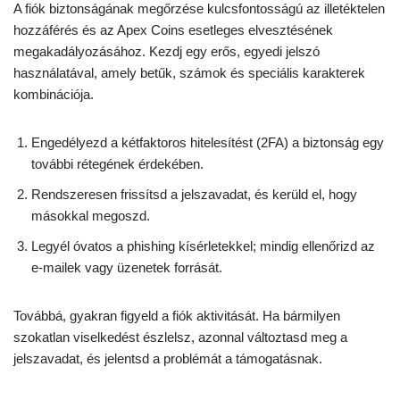
A fiók biztonságának megőrzése kulcsfontosságú az illetéktelen
hozzáférés és az Apex Coins esetleges elvesztésének
megakadályozásához. Kezdj egy erős, egyedi jelszó
használatával, amely betűk, számok és speciális karakterek
kombinációja.
Engedélyezd a kétfaktoros hitelesítést (2FA) a biztonság egy
további rétegének érdekében.
Rendszeresen frissítsd a jelszavadat, és kerüld el, hogy
másokkal megoszd.
Legyél óvatos a phishing kísérletekkel; mindig ellenőrizd az
e-mailek vagy üzenetek forrását.
Továbbá, gyakran figyeld a fiók aktivitását. Ha bármilyen
szokatlan viselkedést észlelsz, azonnal változtasd meg a
jelszavadat, és jelentsd a problémát a támogatásnak.