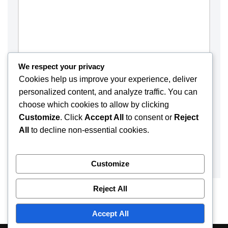
We respect your privacy
Cookies help us improve your experience, deliver
personalized content, and analyze traffic. You can
choose which cookies to allow by clicking
Customize
. Click
Accept All
to consent or
Reject
Save my name, email, and website in this browser for the
All
to decline non-essential cookies.
next time I comment.
Customize
Reject All
Accept All