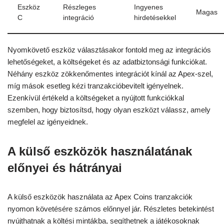
Eszköz
Részleges
Ingyenes
Magas
C
integráció
hirdetésekkel
Nyomkövető eszköz választásakor fontold meg az integrációs
lehetőségeket, a költségeket és az adatbiztonsági funkciókat.
Néhány eszköz zökkenőmentes integrációt kínál az Apex-szel,
míg mások esetleg kézi tranzakcióbevitelt igényelnek.
Ezenkívül értékeld a költségeket a nyújtott funkciókkal
szemben, hogy biztosítsd, hogy olyan eszközt válassz, amely
megfelel az igényeidnek.
A külső eszközök használatának
előnyei és hátrányai
A külső eszközök használata az Apex Coins tranzakciók
nyomon követésére számos előnnyel jár. Részletes betekintést
nyújthatnak a költési mintákba, segíthetnek a játékosoknak