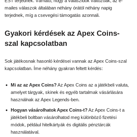
EST terjednek. Várható, hogy a válaszidők változóak, az e-
mailes válaszok általában néhány órától néhány napig
terjednek, míg a csevegési támogatás azonnali.
Gyakori kérdések az Apex Coins-
szal kapcsolatban
Sok játékosnak hasonló kérdései vannak az Apex Coins-szal
kapcsolatban. Íme néhány gyakran feltett kérdés:
Mi az az Apex Coins?
Az Apex Coins az a játékbeli valuta,
amelyet tárgyak, skinek és egyéb tartalmak vásárlására
használnak az Apex Legends-ben.
Hogyan vásárolhatok Apex Coins-t?
Az Apex Coins-t a
játékbeli boltban vásárolhatod meg különböző fizetési
módok, például hitelkártyák és digitális pénztárcák
használatával.